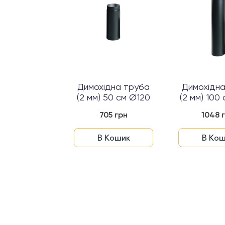
тта Ø120
Димохідна труба
Димохідн
(2 мм) 50 см Ø120
(2 мм) 100
53 грн
705 грн
1048 
 Кошик
В Кошик
В Кош