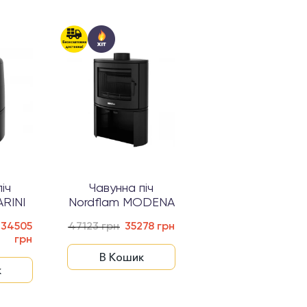
іч
Чавунна піч
Чавунна піч
ARINI
Nordflam MODENA
Nordflam WERO
34505
47123 грн
35278 грн
43569 грн
грн
В Кошик
В Кошик
к