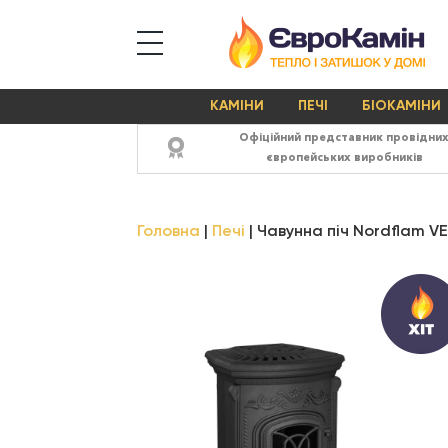
КАМІНИ
ПЕЧІ
БІОКАМІНИ
Офіційний представник провідни
європейських виробників
Головна
Печі
Чавунна піч Nordflam V