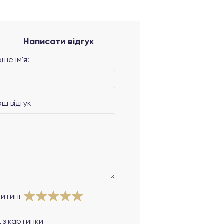
Написати відгук
ше ім'я:
аш відгук
ейтинг
 з картинки