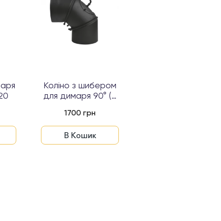
маря
Коліно з шибером
Димохідна труба
120
для димаря 90° (2
DARCO (2 мм) 50
мм) Ø120...
см Ø120...
1700 грн
979 грн
В Кошик
В Кошик