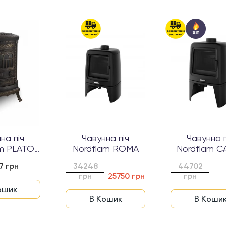
на піч
Чавунна піч
Чавунна п
am PLATO
Nordflam ROMA
Nordflam C
tyna
7 грн
34248
44702
грн
25750 грн
грн
ошик
В Кошик
В Коши