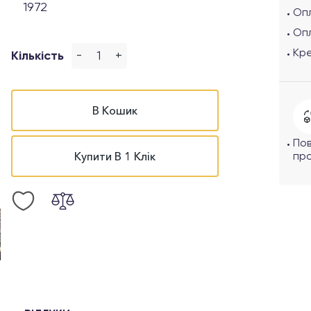
1972
Опл
Оп
Кр
-
+
Кількість
В Кошик
По
Купити В 1 Клік
про