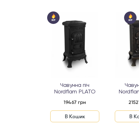
авунна піч
Чавунна піч
Чавун
dflam VERDO
Nordflam PLATO
Nordfl
Patyna
Pa
21527 грн
19467 грн
2152
В Кошик
В Кошик
В К