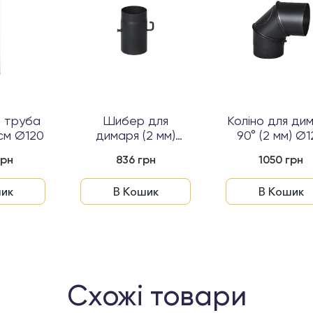
а труба
Шибер для
Коліно для ди
 см Ø120
димаря (2 мм)
90° (2 мм) Ø
Ø120 з гачком ...
грн
836 грн
1050 грн
ик
В Кошик
В Кошик
Схожі товари