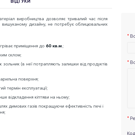
ВІДГУКИ
атеріал виробництва дозволяє тривалий час після
ки вишуканому дизайну, не потребує облицювальних
Ва
ігріває приміщення до
60 кв.м
.;
ким склом;
В
к зольник (в неї потрапляють залишки від продуктів
арильна поверхня;
ий термін експлуатації;
ше відкладення кіптяви на ньому;
ях димових газів покращуючи ефективність печі і
ня;
Р
Код