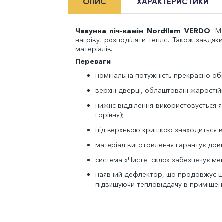
ОПИС
ХАРАКТЕРИСТИКИ
Чавунна піч-камін Nordflam VERDO
. М
нагріву, розподіляти тепло. Також завдя
матеріалів.
Переваги
:
номінальна потужність прекрасно об
верхні дверці, облаштовані жаростій
нижнє відділення використовується я
горіння);
під верхньою кришкою знаходиться в
матеріал виготовлення гарантує довг
система «Чисте скло» забезпечує мен
наявний дефлектор, що продовжує шл
підвищуючи тепловіддачу в приміщен