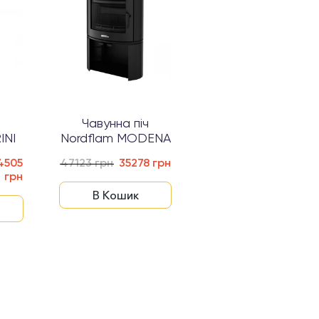
ч
Чавунна піч
Чавунна піч
INI
Nordflam MODENA
Nordflam PILLAR
4505
47123 грн
35278 грн
34505 грн
грн
В Кошик
В Кошик