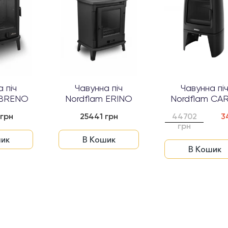
 піч
Чавунна піч
Чавунна пі
 BRENO
Nordflam ERINO
Nordflam CAR
грн
25441 грн
44702
3
грн
ик
В Кошик
В Кошик