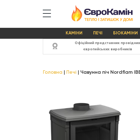
КАМІНИ
ПЕЧІ
БІОКАМІНИ
Офіційний представник провідни
європейських виробників
Головна
Печі
Чавунна піч Nordflam IB