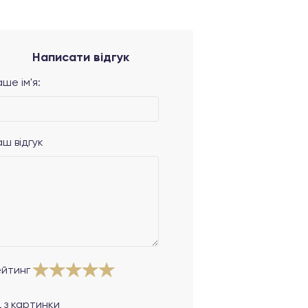
Написати відгук
ше ім'я:
аш відгук
ейтинг
 з картинки