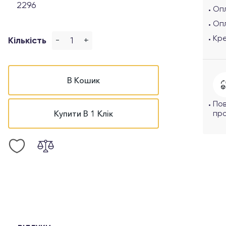
2296
Опл
Оп
Кр
-
+
Кількість
В Кошик
По
Купити В 1 Клік
про