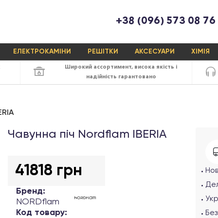
+38 (096) 573 08 76
ЕЛЕКТРОКАМІНИ
РЕШІТКИ
АКСЕСУАРИ
ХІМІЯ
х
Широкий ассортимент,
висока якість
і
надійність
гарантовано
ERIA
Чавунна піч Nordflam IBERIA
41818 грн
Но
Дел
Бренд:
Ук
NORDflam
Код товару:
Без