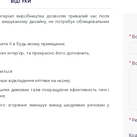
ВІДГУКИ
теріал виробництва дозволяє тривалий час після
ки вишуканому дизайну, не потребує облицювальних
Ва
ти її в будь-якому приміщенні;
ен інтер'єр, та прекрасно його доповнить;
В
ається
ше відкладення кіптяви на ньому;
лях димових газів покращуючи ефективність печі і
ня;
ого згоряння зменшує викид шкідливих речовин у
Р
Код