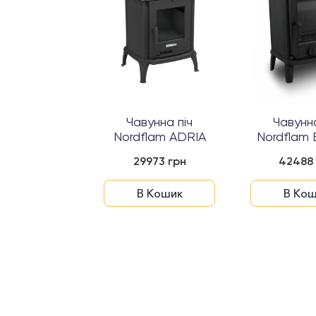
унна піч
Чавунна піч
Чавунна
lam ANCONA
Nordflam ADRIA
Nordflam
080 грн
29973 грн
42488 
 Кошик
В Кошик
В Кош