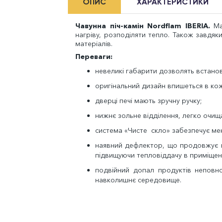
ОПИС
ХАРАКТЕРИСТИКИ
Чавунна піч-камін Nordflam IBERIA.
Ма
нагріву, розподіляти тепло. Також завдя
матеріалів.
Переваги
:
невеликі габарити дозволять встанови
оригінальний дизайн впишеться в кож
дверці печі мають зручну ручку;
нижнє зольне відділення, легко очищ
система «Чисте скло» забезпечує мен
наявний дефлектор, що продовжує ш
підвищуючи тепловіддачу в приміщен
подвійний допал продуктів неповн
навколишнє середовище.