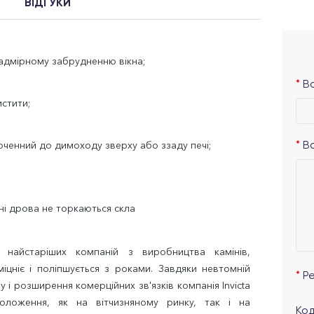
ВІДГУКИ
надмірному забрудненню вікна;
Ва
истити;
юченний до димоходу зверху або ззаду печі;
В
ні дрова не торкаються скла
 найстаріших компаній з виробництва камінів,
 міцніє і поліпшується з роками. Завдяки невтомній
Р
 і розширення комерційних зв'язків компанія Invicta
оложення, як на вітчизняному ринку, так і на
Код