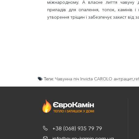
міжнародному. А власне лиття чавуну д
приладів для опалення, топок, камінів і
утворення тріщин і забезпечує захист від з
Теги:
Чавунна піч Invicta CAROLO антрацит
,
re
+38 (068) 935 79 79
info@euro-kamin.com.ua