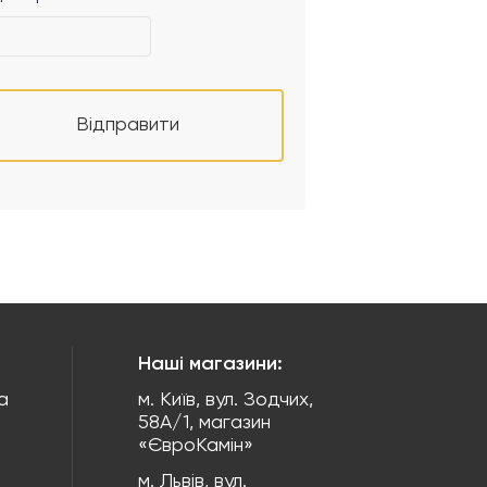
Відправити
Наші магазини:
а
м. Київ, вул. Зодчих,
58А/1, магазин
«ЄвроКамін»
м. Львів, вул.