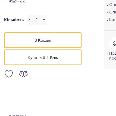
9162-44
Опл
Оп
-
+
Кількість
Кр
В Кошик
По
Купити В 1 Клік
про