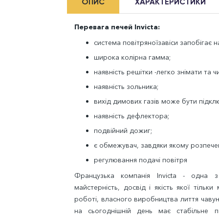
ОПИС
ХАРАКТЕРИСТИКИ
Перевага печей Invicta:
система повітряноїзавіси запобігає 
широка колірна гамма;
наявність решітки -легко знімати та ч
наявність зольника;
вихід димових газів може бути підкл
наявність дефлектора;
подвійний дожиг;
є обмежувач, завдяки якому розпече
регулювання подачі повітря
Французька компанія Invicta - одна з
майстерність, досвід і якість якої тільки
роботі, власного виробництва лиття чавуну
на сьогоднішній день має стабільне п