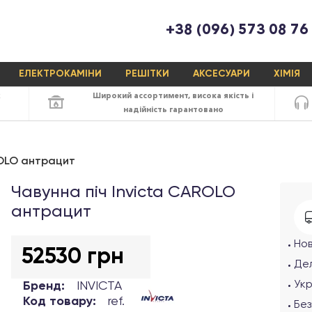
+38 (096) 573 08 76
ЕЛЕКТРОКАМІНИ
РЕШІТКИ
АКСЕСУАРИ
ХІМІЯ
х
Широкий ассортимент,
висока якість
і
надійність
гарантовано
ROLO антрацит
Чавунна піч Invicta CAROLO
антрацит
Но
52530 грн
Дел
Ук
Бренд:
INVICTA
Код товару:
ref.
Без