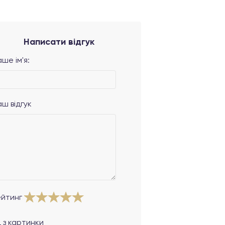
Написати відгук
ше ім'я:
аш відгук
ейтинг
 з картинки