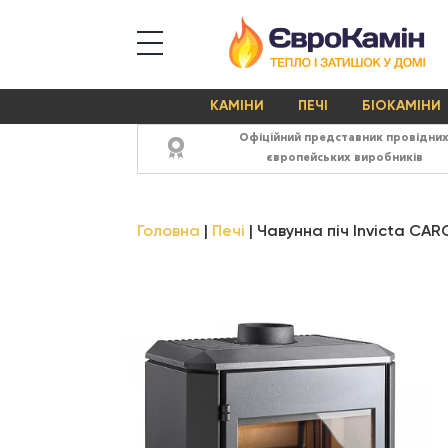
КАМІНИ
ПЕЧІ
БІОКАМІНИ
Офіційний представник провідни
європейських виробників
Головна
Печі
Чавунна піч Invicta CA