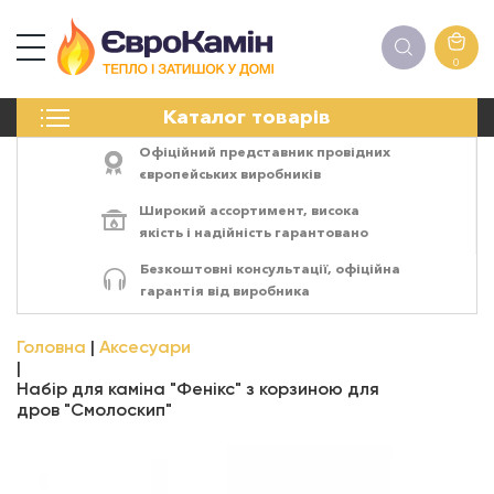
0
КАМІНИ
Каталог товарів
ПЕЧІ
БІОКАМІНИ
Офіційний представник провідних
ЕЛЕКТРОКАМІНИ
європейських виробників
РЕШІТКИ
Широкий ассортимент,
висока
АКСЕСУАРИ
якість
і
надійність
гарантовано
ХІМІЯ
Безкоштовні консультації, офіційна
МОНТАЖ
гарантія від виробника
ЕНЕРГОСИСТЕМИ
Головна
Аксесуари
Набір для каміна "Фенікс" з корзиною для
дров "Смолоскип"