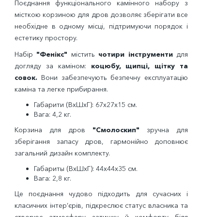
Поєднання функціонального камінного набору з
місткою корзиною для дров дозволяє зберігати все
необхідне в одному місці, підтримуючи порядок і
естетику простору.
Набір
"Фенікс"
містить
чотири інструменти
для
догляду за каміном:
коцюбу, щипці, щітку та
совок.
Вони забезпечують безпечну експлуатацію
каміна та легке прибирання.
Габарити (ВхШхГ): 67х27х15 см.
Вага: 4,2 кг.
Корзина для дров
"Смолоскип"
зручна для
зберігання запасу дров, гармонійно доповнює
загальний дизайн комплекту.
Габариты (ВхШхГ): 44х44х35 см.
Вага: 2,8 кг.
Це поєднання чудово підходить для сучасних і
класичних інтер’єрів, підкреслює статус власника та